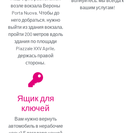
волнуйтесь, мы всегда к
Только € / в день
возле вокзала Вероны
вашим услугам!
Porta Nuova. Чтобы до
Вы выбрали минимальный план покрытия:
него добраться, нужно
полностью устраните свою ответственность за
ущерб с помощью Gold Protection. Этот план
выйти из здания вокзала,
также распространяется на шины и стекла.
пройти 200 метров вдоль
Аренда без забот!
здания по площади
Piazzale XXV Aprile,
Меня не интересует, продолжай
держась правой
Добавить план GOLD и продолжить
стороны.
Ящик для
ключей
Вам нужно вернуть
автомобиль в нерабочие
часы? Благодаря нашей