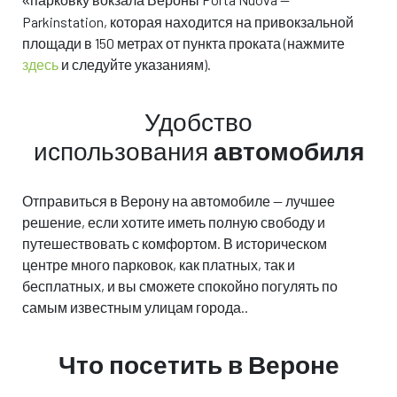
«
Parkinstation, которая находится на привокзальной
площади в 150 метрах от пункта проката (нажмите
здесь
и следуйте указаниям).
Автомобиль
Автомобиль
Удобство
который ты
который мы
использования
автомобиля
выбрал
предлагаем
или похожая модель*
или похожая модель*
Отправиться в Верону на автомобиле — лучшее
решение, если хотите иметь полную свободу и
€ 0,00
€ 0,00
/ в день
/ в день
путешествовать с комфортом. В историческом
€
€
Все включено
Все включено
центре много парковок, как платных, так и
бесплатных, и вы сможете спокойно погулять по
самым известным улицам города..
Характеристики
Характеристики
Что посетить в Вероне
Бронируй эту машину
Бронируй эту машину