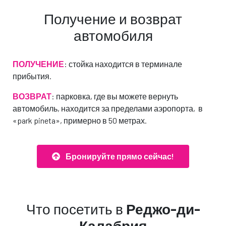
Получение и возврат
автомобиля
ПОЛУЧЕНИЕ
: стойка находится в терминале
прибытия.
ВОЗВРАТ
: парковка, где вы можете вернуть
автомобиль, находится за пределами аэропорта, в
«park pineta», примерно в 50 метрах.
Автомобиль
Автомобиль
который ты
который мы
Бронируйте прямо сейчас!
выбрал
предлагаем
или похожая модель*
или похожая модель*
Что посетить в
Реджо-ди-
€ 0,00
€ 0,00
/ в день
Калабрия
/ в день