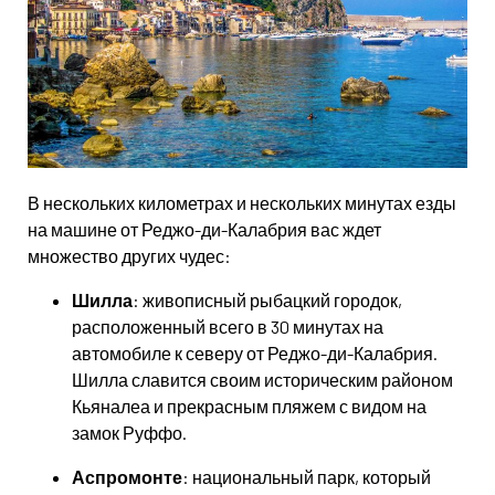
В нескольких километрах и нескольких минутах езды
на машине от Реджо-ди-Калабрия вас ждет
множество других чудес:
Шилла
: живописный рыбацкий городок,
расположенный всего в 30 минутах на
автомобиле к северу от Реджо-ди-Калабрия.
Шилла славится своим историческим районом
Кьяналеа и прекрасным пляжем с видом на
замок Руффо.
Аспромонте
: национальный парк, который