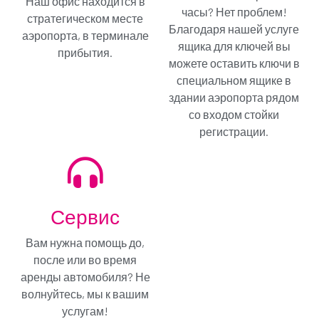
Наш офис находится в
Только € / в день
часы? Нет проблем!
стратегическом месте
Благодаря нашей услуге
аэропорта, в терминале
Вы выбрали минимальный план покрытия:
ящика для ключей вы
полностью устраните свою ответственность за
прибытия.
ущерб с помощью Gold Protection. Этот план
можете оставить ключи в
также распространяется на шины и стекла.
специальном ящике в
Аренда без забот!
здании аэропорта рядом
со входом стойки
Меня не интересует, продолжай
регистрации.
Добавить план GOLD и продолжить
Сервис
Вам нужна помощь до,
после или во время
аренды автомобиля? Не
волнуйтесь, мы к вашим
услугам!