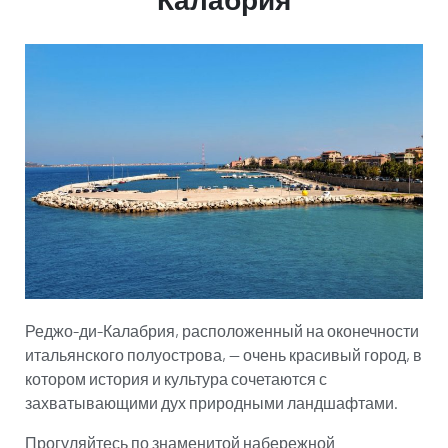
€
€
Все включено
Все включено
Характеристики
Характеристики
Бронируй эту машину
Бронируй эту машину
Реджо-ди-Калабрия, расположенный на оконечности
итальянского полуострова, — очень красивый город, в
котором история и культура сочетаются с
захватывающими дух природными ландшафтами.
Прогуляйтесь по знаменитой набережной