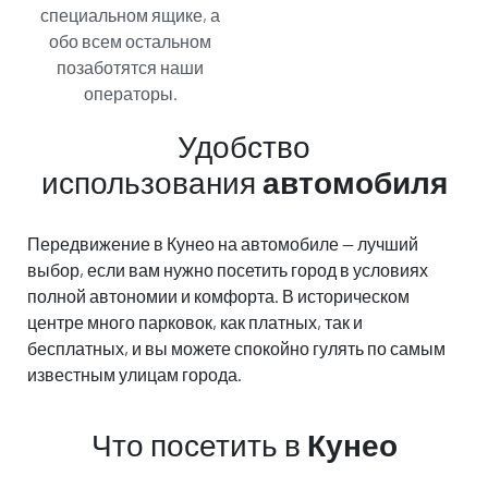
специальном ящике, а
обо всем остальном
позаботятся наши
операторы.
Удобство
использования
автомобиля
Передвижение в Кунео на автомобиле — лучший
выбор, если вам нужно посетить город в условиях
полной автономии и комфорта. В историческом
центре много парковок, как платных, так и
Автомобиль
Автомобиль
бесплатных, и вы можете спокойно гулять по самым
который ты
который мы
известным улицам города.
выбрал
предлагаем
или похожая модель*
или похожая модель*
Что посетить в
Кунео