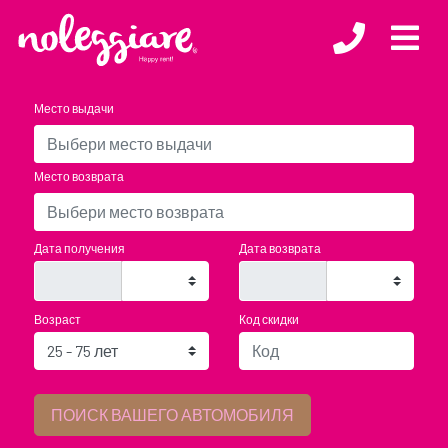
Место выдачи
Место возврата
Дата получения
Дата возврата
Возраст
Код скидки
We will not be present in that time slot, but you can still return the
vehicle by leaving the keys in our Key-Box
ПОИСК ВАШЕГО АВТОМОБИЛЯ