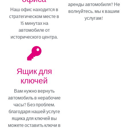
Только € / в день
аренды автомобиля? Не
Наш офис находится в
волнуйтесь, мы к вашим
Вы выбрали минимальный план покрытия:
стратегическом месте в
услугам!
полностью устраните свою ответственность за
15 минутах на
ущерб с помощью Gold Protection. Этот план
также распространяется на шины и стекла.
автомобиле от
Аренда без забот!
исторического центра.
Меня не интересует, продолжай
Добавить план GOLD и продолжить
Ящик для
ключей
Вам нужно вернуть
автомобиль в нерабочие
часы? Без проблем,
благодаря нашей услуге
ящика для ключей вы
можете оставить ключи в