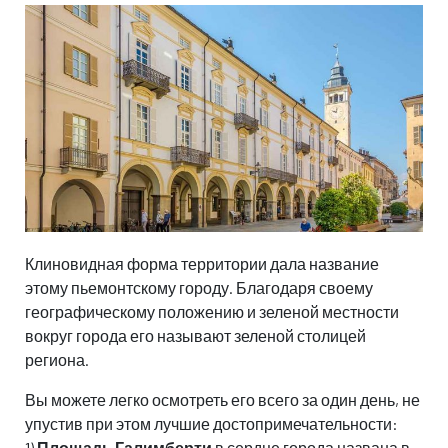
€ 0,00
€ 0,00
/ в день
/ в день
€
€
Все включено
Все включено
Характеристики
Характеристики
Бронируй эту машину
Бронируй эту машину
Клиновидная форма территории дала название
этому пьемонтскому городу. Благодаря своему
географическому положению и зеленой местности
вокруг города его называют зеленой столицей
региона.
Вы можете легко осмотреть его всего за один день, не
упустив при этом лучшие достопримечательности:
1)
Площадь Галимберти
в сердце города названа в