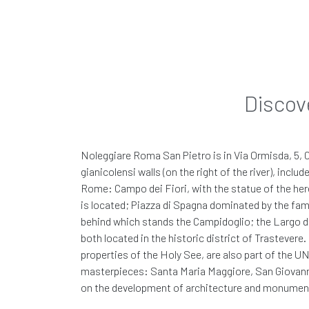
Дорожные расходы
ЭЛЕКТРОННАЯ ПОЧТА *
Автомобиль который
или похожая модель*
ПРИМЕЧАНИЯ
Discov
€ 0,00
*Термин или «похожая модель» указывает на то, что а
/ в день
Сде
изменение в автомобиле будет происходить между мар
€
Все включено
Noleggiare Roma San Pietro is in Via Ormisda, 5, 00
Если мы не сможем предложить вам автомобиль запра
Выберите аксессуары и дополнительн
BY CLICKING "SEND REQUEST" YOU ARE AFFIRMING
gianicolensi walls (on the right of the river), inc
Характеристики
Rome: Campo dei Fiori, with the statue of the her
Я СОГЛАСЕН ИСПОЛЬЗОВАТЬ МОИХ ПЕРСОН
is located; Piazza di Spagna dominated by the fam
behind which stands the Campidoglio; the Largo di
Бронируй эту маш
Я ДАЮ СОГЛАСИЕ НА ОБРАБОТКУ МОИХ ДАН
both located in the historic district of Trastevere
properties of the Holy See, are also part of the U
masterpieces: Santa Maria Maggiore, San Giovanni
on the development of architecture and monumental
контактируй