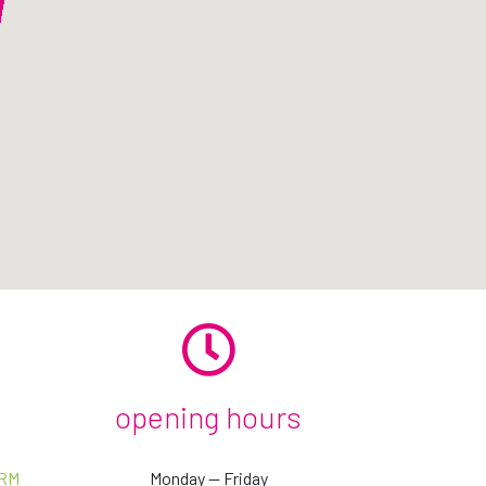
PIETRO
opening hours
Аэропортовые и железнодорожные расходы
(разные)
 RM
Monday — Friday
a