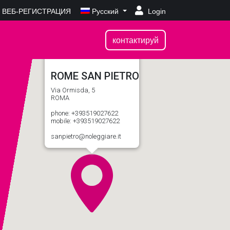
ВЕБ-РЕГИСТРАЦИЯ
Русский
Login
контактируй
ROME SAN PIETRO
Via Ormisda, 5
ROMA
phone: +393519027622
mobile: +393519027622
sanpietro@noleggiare.it
Аренда
автомобилей
в ROMA SAN