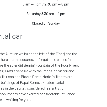
8 am — 1 pm / 2.30 pm — 6 pm
ль который мы
Saturday 8.30 am — 1 pm
едлагаем
Closed on Sunday
ntal car
 похожая модель*
дели подключенного автомобиля на сайте. Любое
ьной
егда в пределах запрашиваемой группы автомобилей.
e Aurelian walls (on the left of the Tiber) and the
ащую к более высокой группе
делать аренду автомобиля уникальной
 there are the squares, unforgettable places in
e the splendid Bernini Fountain of the Four Rivers
es; Piazza Venezia with the imposing Vittoriano
Trilussa and Piazza Santa Maria in Trastevere,
 buildings of Papal Rome, extraterritorial
ируй эту машину
 in the capital, considered real artistic
 monuments have exerted considerable influence
 is waiting for you!