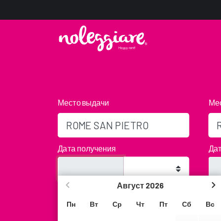
Место выдачи
Мес
Дата получения
Дат
Август
2026
Возраст
Код
We will not be present in that time slot, but yo
Пн
Вт
Ср
Чт
Пт
Сб
Вс
leaving the keys in our Key-Box