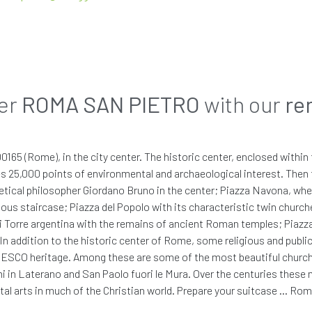
Налоги
 ты выбрал
Автомоби
пр
er
ROMA
SAN PIETRO
with our
re
или
рендованный автомобиль может не быть той же марки или мо
лайте свою аренду уникал
кой и моделью, доступной на момент выдачи машины, но вс
€ 0,00
/ в день
165 (Rome), in the city center. The historic center, enclosed within th
шиваемой группы, мы дадим вам другую машину, принадлеж
ые услуги, чтобы персонализировать свое путешествие и с
€
 THAT YOU HAVE READ THE
PRIVACY POLICY
FOR CONTACT PURPOSES. *
ludes 25,000 points of environmental and archaeological interest. Then
Все включено
etical philosopher Giordano Bruno in the center; Piazza Navona, wher
АЛЬНЫЕ ДАННЫЕ НА МАРКЕТИНГОВАЯ ДЕЯТЕЛЬНОСТЬ
ous staircase; Piazza del Popolo with its characteristic twin church
Характеристики
 Torre argentina with the remains of ancient Roman temples; Piazza 
ину
НЫХ, ЧТОБЫ УЛУЧШИТЬ ПРЕДЛОЖЕНИЕ ПРОДУКТОВ И УСЛУГ
. In addition to the historic center of Rome, some religious and public
Брон
Продолжить
NESCO heritage. Among these are some of the most beautiful churches
 in Laterano and San Paolo fuori le Mura. Over the centuries these
 arts in much of the Christian world. Prepare your suitcase … Rome