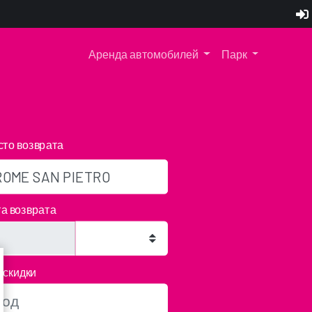
Аренда автомобилей
Парк
то возврата
а возврата
 скидки
u can still return the vehicle by