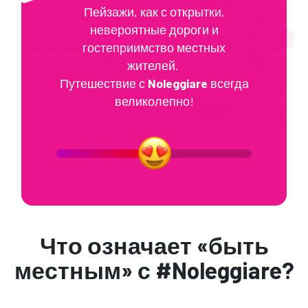
Пейзажи, как с открытки,
невероятные дороги и
гостеприимство местных
жителей.
Путешествие с
Noleggiare
всегда
великолепно!
Что означает «быть
местным» с #Noleggiare?