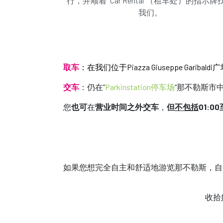
行，并顺着 “Car Rental”（租车处）的指示牌
联系我们
特点
我们。
预定此车！
取车
：在我们位于Piazza Giuseppe Gar
交车
：仍在”
Parkinstation停车场
“那不勒斯市中心Co
您
也可
在
营业时间之外交车
，
但
不包括
01:00
如果您想完全自主和舒适地游览那不勒斯，自
收拾