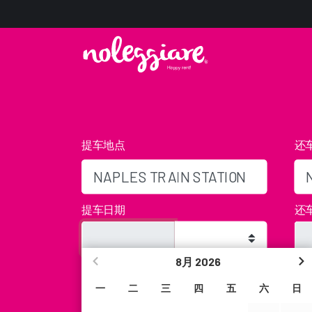
提车地点
还
提车日期
还
8月
2026
年龄
折
很抱歉，我们在这个时间段不工作，但您仍然
一
二
三
四
五
六
日
钥匙箱中即可。