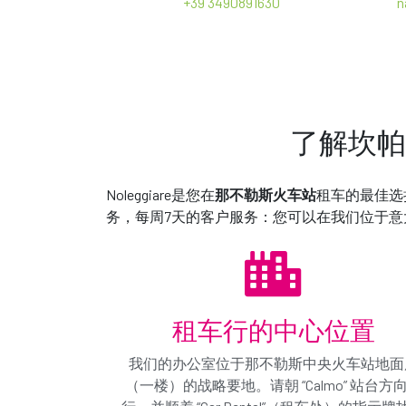
+39 3490891630
n
养路费
税费
电子邮件 *
说明
了解坎帕
*
“或类似车型”
的意思是您租到的汽车可能与网络上展示的
您提供所需组别的汽车，我们将提供另一辆更高组别的汽
Noleggiare是您在
那不勒斯火车站
租车的最佳选
选
务，每周7天的客户服务：您可以在我们位于
点击发送，声明您已阅读了
隐私政策
，用于联系目
您选择的车
*
我同意为营销活动处理我的数据
或类似的型号*
我同意为改善产品和服务的分析工作对我的数据进行
租车行的中心位置
€ 0.00
/ 日
我们的办公室位于那不勒斯中央火车站地面
€
全包
（一楼）的战略要地。请朝 “Calmo” 站台方