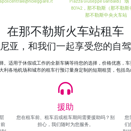
apolicentrale@noleggiare.it
Piazza Giuseppe Garibaldi
80142，那不勒斯（那不勒斯省
那不勒斯中央火车站
在那不勒斯火车站租车
尼亚，和我们一起享受您的自驾
汽车品牌或型号不一样。这种变化发生在您提车时，取决于可用
令您的租车与众不同
车。
择。适用于休假或工作的全新车辆等待您的选择，价格优惠，车
择我们的配件和额外服务来定制您的旅程，令您的租车体验与众
意大利各地机场和城市的租车行预订量身定制的短期租赁，包括岛
的
辆
我们为
处理。
援助
继续
€ 0.00
/ 日
层
您在租车前、租车后或租车期间需要援助吗？别
您
€
全包
向前
担心，我们随时为您服务。
们