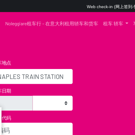
Web check-in (网
Noleggiare租车行 – 在意大利租用轿车和货车
租车 轿车
车地点
车日期
扣代码
可以归还车辆，将钥匙留在我们的