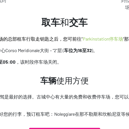
找到
到位于
特点
取车
和
交车
ibaldi广场的总部租车行取走钥匙之后，您可前往”
Parkinstation停车场
“那
rso Meridionale大街 – “2”层 (
车位为16至32
)。
至05:00
，该时段停车场关闭。
车辆
使用方便
驾是最好的选择。古城中心有大量的免费和收费停车场，您可以
好您的行李，预订租车吧：Noleggiare在那不勒斯和坎帕尼亚等