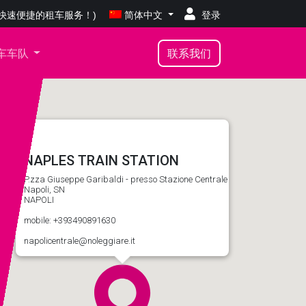
上签到-快速便捷的租车服务！)
简体中文
登录
车车队
联系我们
NAPLES TRAIN STATION
P.zza Giuseppe Garibaldi - presso Stazione Centrale
Napoli, SN
NAPOLI
mobile: +393490891630
租一辆车
napolicentrale@noleggiare.it
a NAPOLI
STAZIONE