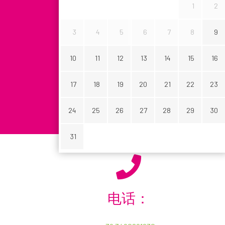
1
2
3
4
5
6
7
8
9
搜索您的汽车
10
11
12
13
14
15
16
17
18
19
20
21
22
23
24
25
26
27
28
29
30
31
您的方案包括:
名字 *
电话：
损害免赔额 € 0.00
盗窃免
公司
发生损坏时的最高费用
发生