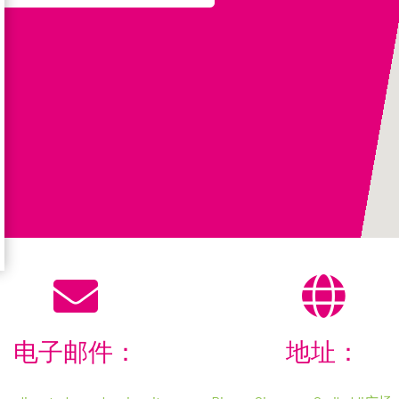
过滤器
姓氏 *
电子邮件：
地址：
赔额 € 0.00
机场和铁路收费
电话 *
盗窃时的固定费用
(必要时)
对不起，该搜索没有结果