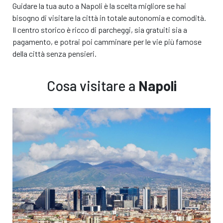
Guidare la tua auto a Napoli è la scelta migliore se hai
bisogno di visitare la città in totale autonomia e comodità.
Il centro storico è ricco di parcheggi, sia gratuiti sia a
pagamento, e potrai poi camminare per le vie più famose
della città senza pensieri.
Cosa visitare a
Napoli
L'auto che hai scelto
L'auto che ti
proponiamo
o modello simile*
o modello simile*
€ 0,00
/ giorno
€
€ 0,00
Tutto incluso
/ giorno