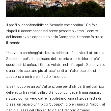
€
Tutto incluso
Caratteristiche
Caratteristiche
Il profilo inconfondibile del Vesuvio che domina il Golfo di
Prenota questa auto!
Napoli ti accompagna nel breve percorso verso il centro
Prenota questa auto!
dell’incantevole capoluogo della Campania, famoso in tutto
il mondo.
Una volta parcheggiata l’auto, addentrati nei vicoli attorno a
Spaccanapoli, che pulsano della storia e del folklore tipici di
questa città unica. Il Cristo velato, nella Cappella Sansevero,
è una delle sculture più affascinanti e misteriose che si
possono ammirare in tutto il mondo.
E se ti occorre un po’ d’attenzione per districarti nel traffico
delle auto tra i viali della città, puoi concederti una pausa di
ristoro con un vero caffè napoletano, una sfiziosa fetta di
pizza, un babà o un tipico “cuoppo”: gioielli unici di Napoli, al
pari di Piazza del Plebiscito o San Gregorio Armeno.