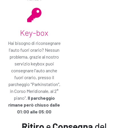
azzera completamente la responsabilità per danni
con Gold Protection. Questo piano copre anche
pneumatici e cristalli.
Noleggia senza pensieri!
Key-box
Non sono interessato, prosegui
Aggiungi il piano GOLD e prosegui
Hai bisogno di riconsegnare
l'auto fuori orario? Nessun
problema, grazie al nostro
servizio keybox puoi
consegnare l'auto anche
fuori orario, presso il
parcheggio "Parkinstation",
in Corso Meridionale, al 2°
piano".
Il parcheggio
rimane però chiuso dalle
01:00 alle 05:00
Ritiro
e
Consegna
del