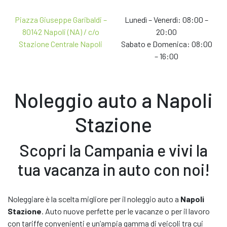
Piazza Giuseppe Garibaldi –
Lunedì – Venerdì: 08:00 –
*Il termine
'o modello simile'
indica che l'auto noleggiata
80142 Napoli (NA) / c/o
20:00
Rendi unico il tuo noleggio
potrebbe non essere della stessa marca o modello
E-MAIL *
Stazione Centrale Napoli
Sabato e Domenica: 08:00
dell'auto presentata sul web. L'eventuale variazione
– 16:00
Scegli i nostri accessori e servizi extra per personalizzare il
dell'auto avverà tra marca e modello disponibili al
tuo viaggio e rendere unica la tua esperienza di noleggio
momento del ritiro ma sempre all'interno del gruppo
NOTE
auto richiesto. Se non saremo in grado di offrirti l'auto
Noleggio auto a Napoli
del gruppo richiesto, provvederemo a consegnartene
Prosegui
un'altra appartenente ad un gruppo superiore.
Stazione
CLICCANDO SU INVIA DICHIARI DI AVER PRESO VISIONE
Scopri la Campania e vivi la
DELL’
INFORMATIVA PRIVACY
PER RICEVERE INFORMAZIONI. *
tua vacanza in auto con noi!
ACCONSENTO AL TRATTAMENTO DEI MIEI DATI PER ATTIVITÀ DI
MARKETING
ACCONSENTO AL TRATTAMENTO DEI MIEI DATI PER ATTIVITÀ DI
Noleggiare è la scelta migliore per il noleggio auto a
Napoli
PROFILAZIONE, AL FINE DI MIGLIORARE L'OFFERTA DI PRODOTTI E
Stazione
. Auto nuove perfette per le vacanze o per il lavoro
SERVIZI
con tariffe convenienti e un’ampia gamma di veicoli tra cui