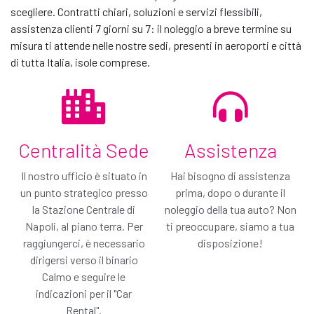
scegliere. Contratti chiari, soluzioni e servizi flessibili,
assistenza clienti 7 giorni su 7: il noleggio a breve termine su
misura ti attende nelle nostre sedi, presenti in aeroporti e città
Contattaci
di tutta Italia, isole comprese.
Centralità Sede
Assistenza
Il nostro ufficio è situato in
Hai bisogno di assistenza
un punto strategico presso
prima, dopo o durante il
la Stazione Centrale di
noleggio della tua auto? Non
Napoli, al piano terra. Per
ti preoccupare, siamo a tua
raggiungerci, è necessario
disposizione!
Passa a Gold!
dirigersi verso il binario
Calmo e seguire le
Soli € / giorno
indicazioni per il "Car
Hai selezionato il nostro piano di copertura minimo:
Rental".