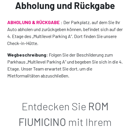
nur € / pro Tag
Abholung und Rückgabe
Sie haben sich für unseren Mindestschutz
entschieden: Reduzieren Sie Haftung für Schäden
ABHOLUNG & RÜCKGABE
: Der Parkplatz, auf dem Sie Ihr
mit Gold Protection auf Null. Dieser Plan deckt auch
Auto abholen und zurückgeben können, befindet sich auf der
Reifen und Scheiben ab.
Sorgenfreie Automiete!
4. Etage des „Multilevel Parking A“. Dort finden Sie unsere
Check-in-Hütte.
Das auto, das sie
Ich bin nicht interessiert, weiter
Das auto, das wir
Wegbeschreibung:
gewählt haben
Folgen Sie der Beschilderung zum
ihnen bieten
Plan GOLD hinzufügen und fortfahren
Parkhaus „Multilevel Parking A“ und begeben Sie sich in die 4.
oder ähnlich*
oder ähnlich*
Etage. Unser Team erwartet Sie dort, um die
Mietformalitäten abzuschließen.
€ 0,00
€ 0,00
/ pro Tag
/ pro Tag
€
€
Alles inklusiv
Alles inklusiv
Entdecken Sie
ROM
Merkmalen
Merkmalen
FIUMICINO
mit Ihrem
Buch diese Auto!
Buch diese Auto!