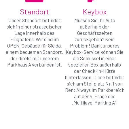
VERBESSERN.
Standort
Keybox
Unser Standort befindet
Müssen Sie Ihr Auto
sich in einer strategischen
außerhalb der
Lage innerhalb des
Geschäftszeiten
Kontaktiere uns
Flughafens. Wir sind im
zurückgeben? Kein
OPEN-Gebäude für Sie da,
Problem! Dank unseres
einem bequemen Standort,
Keybox-Service können Sie
der direkt mit unserem
die Schlüssel in einer
Parkhaus A verbunden ist.
speziellen Box außerhalb
der Check-in-Hütte
hinterlassen. Diese befindet
sich am Stellplatz Nr. 1 von
Rent Always im Parkbereich
auf der 4. Etage des
„Multilevel Parking A“.
Wechseln Sie zu Gold!