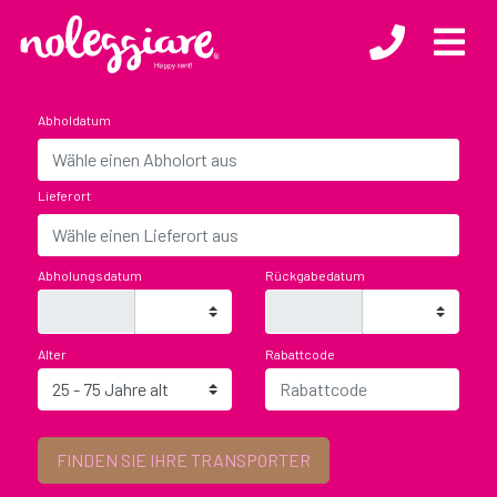
Abholdatum
Lieferort
Abholungsdatum
Rückgabedatum
Alter
Rabattcode
We will not be present in that time slot, but you can still return the
vehicle by leaving the keys in our Key-Box
FINDEN SIE IHRE TRANSPORTER