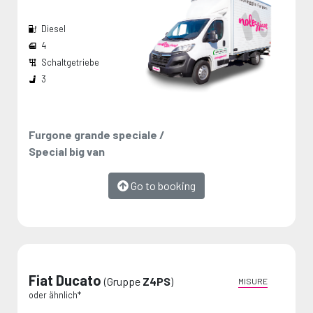
Diesel
4
Schaltgetriebe
Die Maße werden vom Hersteller angegeben und stellen Maximalwerte dar.
3
Furgone grande speciale /
Special big van
Go to booking
Fiat Ducato
(Gruppe
Z4PS
)
MISURE
oder ähnlich*