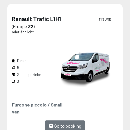
Renault Trafic L1H1
MISURE
(Gruppe
Z2
)
oder ähnlich*
Diesel
5
Schaltgetriebe
Breite den Radkästen:
Die Maße werden vom Hersteller angegeben und stellen Maximalwerte dar.
3
Furgone piccolo / Small
van
Go to booking