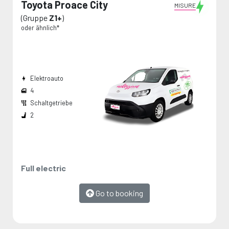
Toyota Proace City
MISURE
(Gruppe
Z1+
)
oder ähnlich*
Elektroauto
4
Schaltgetriebe
Breite den Radkästen:
Die Maße werden vom Hersteller angegeben und stellen Maximalwerte dar.
2
Full electric
Go to booking