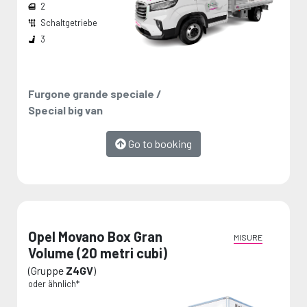
2
Schaltgetriebe
Die Maße werden vom Hersteller angegeben und stellen Maximalwerte dar.
3
Furgone grande speciale /
Special big van
Go to booking
Opel Movano Box Gran
MISURE
Volume (20 metri cubi)
(Gruppe
Z4GV
)
oder ähnlich*