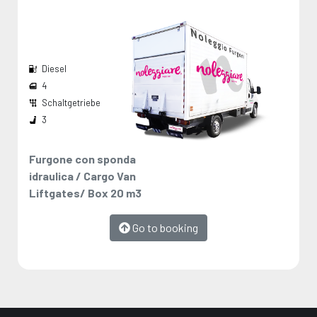
Diesel
4
Schaltgetriebe
Breite den Radkästen:
Die Maße werden vom Hersteller angegeben und stellen Maximalwerte dar.
3
Furgone con sponda
idraulica / Cargo Van
Liftgates/ Box 20 m3
Go to booking