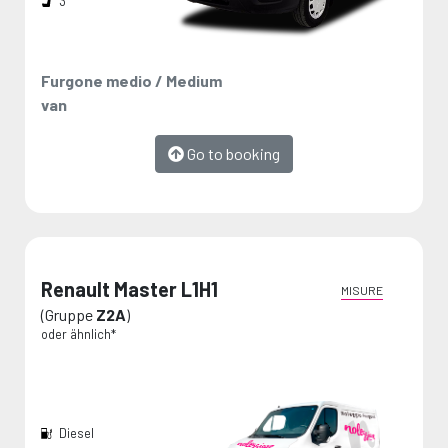
3
Furgone medio / Medium
van
Go to booking
Renault Master L1H1
MISURE
(Gruppe
Z2A
)
oder ähnlich*
Diesel