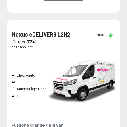
Maxus eDELIVER9 L2H2
MISURE
(Gruppe
Z3+
)
oder ähnlich*
Elektroauto
5
Automatikgetriebe
Breite den Radkästen:
Die Maße werden vom Hersteller angegeben und stellen Maximalwerte dar.
3
Furgone grande / Big van