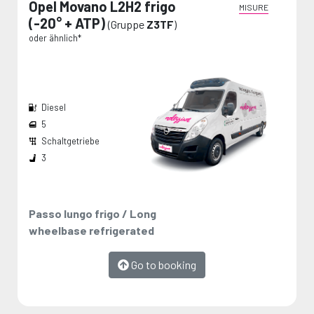
Opel Movano L2H2 frigo
MISURE
(-20° + ATP)
(Gruppe
Z3TF
)
oder ähnlich*
Diesel
5
Schaltgetriebe
Breite den Radkästen:
Die Maße werden vom Hersteller angegeben und stellen Maximalwerte dar.
3
Passo lungo frigo / Long
wheelbase refrigerated
Go to booking