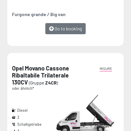
Furgone grande / Big van
Go to booking
Opel Movano Cassone
MISURE
Ribaltabile Trilaterale
130CV
(Gruppe
Z4CR
)
oder ähnlich*
Diesel
2
Schaltgetriebe
Die Maße werden vom Hersteller angegeben und stellen Maximalwerte dar.