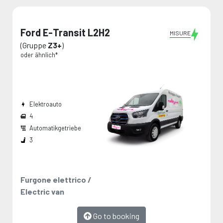
Ford E-Transit L2H2
MISURE
(Gruppe
Z3+
)
oder ähnlich*
Elektroauto
4
Automatikgetriebe
Breite den Radkästen:
Die Maße werden vom Hersteller angegeben und stellen Maximalwerte dar.
3
Furgone elettrico /
Electric van
Go to booking