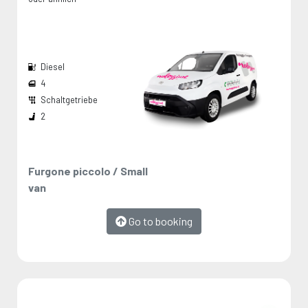
Diesel
4
Schaltgetriebe
Breite den Radkästen:
Die Maße werden vom Hersteller angegeben und stellen Maximalwerte dar.
2
Furgone piccolo / Small
van
Go to booking