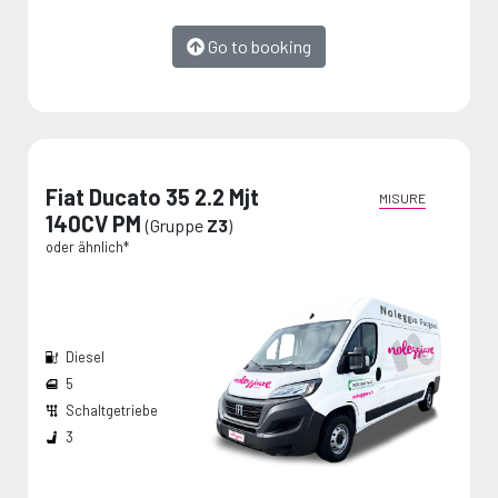
Go to booking
Fiat Ducato 35 2.2 Mjt
MISURE
140CV PM
(Gruppe
Z3
)
oder ähnlich*
Diesel
5
Schaltgetriebe
Breite den Radkästen:
Die Maße werden vom Hersteller angegeben und stellen Maximalwerte dar.
3