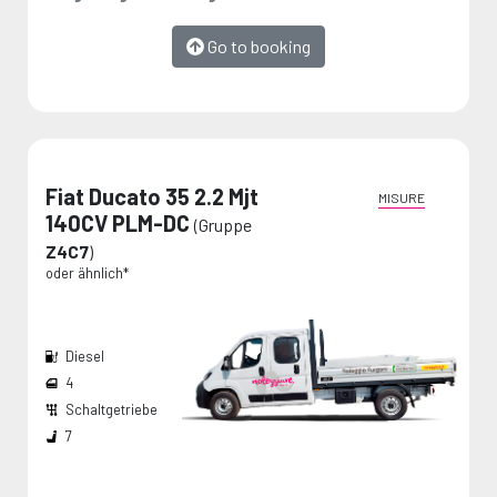
Go to booking
Fiat Ducato 35 2.2 Mjt
MISURE
140CV PLM-DC
(Gruppe
Z4C7
)
oder ähnlich*
Diesel
4
Schaltgetriebe
Breite den Radkästen:
Die Maße werden vom Hersteller angegeben und stellen Maximalwerte dar.
7