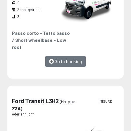
4
Schaltgetriebe
Breite den Radkästen:
Die Maße werden vom Hersteller angegeben und stellen Maximalwerte dar.
3
Passo corto - Tetto basso
/ Short wheelbase - Low
roof
Go to booking
Ford Transit L3H2
(Gruppe
MISURE
Z3A
)
Das auto, das sie
Das auto, das wir
oder ähnlich*
gewählt haben
ihnen bieten
oder ähnlich*
oder ähnlich*