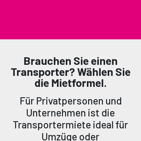
Filter
Brauchen Sie einen
Ihr Plan umfasst:
NAME *
Transporter? Wählen Sie
+ DETAILS
die Mietformel.
Selbstbeteiligung bei Schäden
€ 0,00
FAMILIENNAME *
Kosten pro Ereignis für Schäden
Es tut uns Leid, es gibt kein Resultat für
Für Privatpersonen und
Selbstbeteiligung bei Diebstahl
diese Suche
€ 0,00
Fixkosten im Falle eines Diebstahls
Unternehmen ist die
FIRMA
Transportermiete ideal für
VerstÄrken sie ihre mietung
Umzüge oder
TELEFONNUMMER *