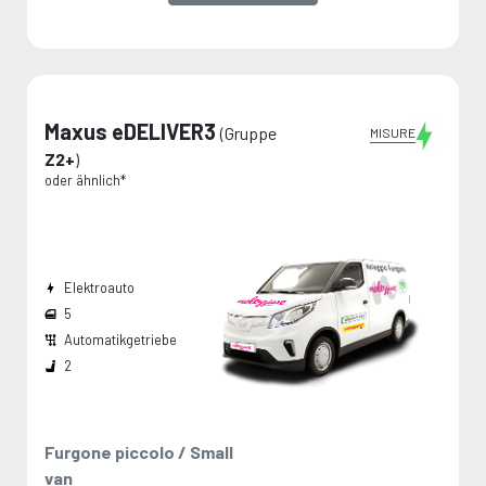
Maxus eDELIVER3
(Gruppe
MISURE
Z2+
)
oder ähnlich*
Elektroauto
5
Automatikgetriebe
Breite den Radkästen:
Die Maße werden vom Hersteller angegeben und stellen Maximalwerte dar.
2
Furgone piccolo / Small
van