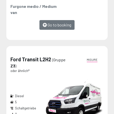
Furgone medio / Medium
van
Go to booking
Ford Transit L2H2
(Gruppe
MISURE
Z3
)
oder ähnlich*
Diesel
5
Schaltgetriebe
Breite den Radkästen:
Die Maße werden vom Hersteller angegeben und stellen Maximalwerte dar.