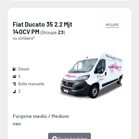
Fiat Ducato 35 2.2 Mjt
MISURE
140CV PM
(Groupe
Z3
)
ou similaire*
Diesel
5
Boîte manuelle
Largeur passage de roues:
Dimension de chargement:
Les mesures sont fournies par le fabricant et représentent des valeurs maximales.
3
Furgone medio / Medium
van
Go to booking