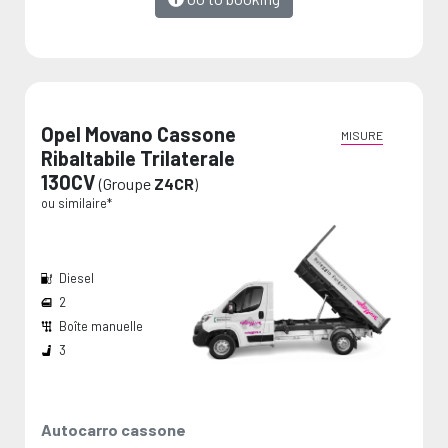
Opel Movano Cassone
MISURE
Ribaltabile Trilaterale
130CV
(Groupe
Z4CR
)
ou similaire*
Diesel
2
Boîte manuelle
Capacité du réservoir:
Les mesures sont fournies par le fabricant et représentent des valeurs maximales.
3
Autocarro cassone