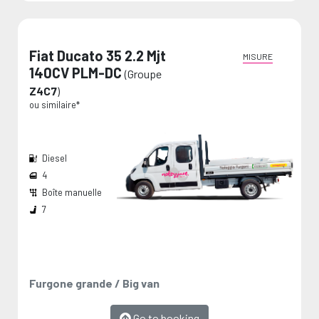
Fiat Ducato 35 2.2 Mjt
MISURE
140CV PLM-DC
(Groupe
Z4C7
)
ou similaire*
Diesel
4
Boîte manuelle
Largeur passage de roues:
Dimension de chargement:
Les mesures sont fournies par le fabricant et représentent des valeurs maximales.
7
Furgone grande / Big van
Go to booking