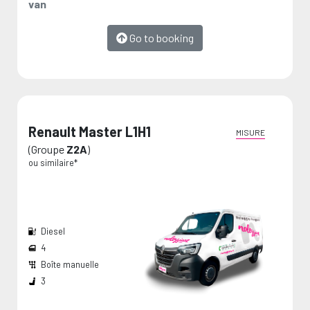
van
Go to booking
Renault Master L1H1
MISURE
(Groupe
Z2A
)
ou similaire*
Diesel
4
Boîte manuelle
Largeur passage de roues:
Dimension de chargement:
Les mesures sont fournies par le fabricant et représentent des valeurs maximales.
3