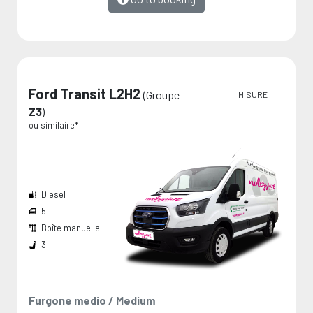
Ford Transit L2H2
(Groupe
MISURE
Z3
)
ou similaire*
Diesel
5
Boîte manuelle
Largeur passage de roues:
Dimension de chargement:
Les mesures sont fournies par le fabricant et représentent des valeurs maximales.
3
Furgone medio / Medium