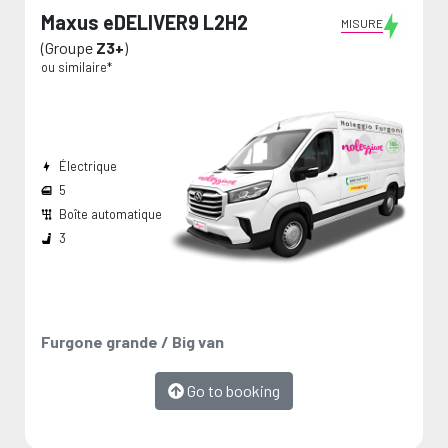
Maxus eDELIVER9 L2H2
MISURE
(Groupe
Z3+
)
ou similaire*
Électrique
5
Boîte automatique
Largeur passage de roues:
Dimension de chargement:
Les mesures sont fournies par le fabricant et représentent des valeurs maximales.
3
Furgone grande / Big van
Go to booking