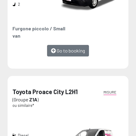
seulement € / par jour
2
Vous avez sélectionné notre plan de couverture
minimum : réduisez votre responsabilité en cas de
dommages avec le plan Van Protection. Ce plan
Furgone piccolo / Small
inclut également le deuxième conducteur.
van
Une location à l’abri des soucis !
Je ne suis pas intéressé
Go to booking
Ajoutez le plan VAN PROTECTION et continuez
Toyota Proace City L2H1
MISURE
(Groupe
Z1A
)
ou similaire*
Diesel