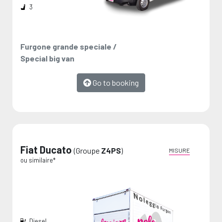
3
Furgone grande speciale /
Special big van
Go to booking
Fiat Ducato
(Groupe
Z4PS
)
MISURE
ou similaire*
Diesel