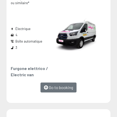
ou similaire*
Électrique
4
Boîte automatique
Largeur passage de roues:
Dimension de chargement:
Les mesures sont fournies par le fabricant et représentent des valeurs maximales.
3
Furgone elettrico /
Electric van
Go to booking