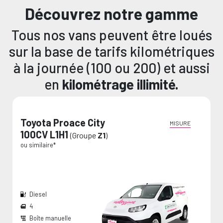
Découvrez notre gamme
Tous nos vans peuvent être loués
sur la base de tarifs kilométriques
contactez-nous
à la journée (100 ou 200) et aussi
en
kilométrage illimité.
Toyota Proace City
MISURE
100CV L1H1
(Groupe
Z1
)
ou similaire*
Diesel
4
Optez pour le plan Van Protection !
Boîte manuelle
Largeur passage de roues:
Dimension de chargement:
Les mesures sont fournies par le fabricant et représentent des valeurs maximales.