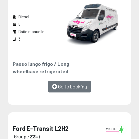
Diesel
5
Boîte manuelle
Largeur passage de roues:
Dimension de chargement:
Les mesures sont fournies par le fabricant et représentent des valeurs maximales.
3
Passo lungo frigo / Long
wheelbase refrigerated
Go to booking
Ford E-Transit L2H2
MISURE
(Groupe
Z3+
)