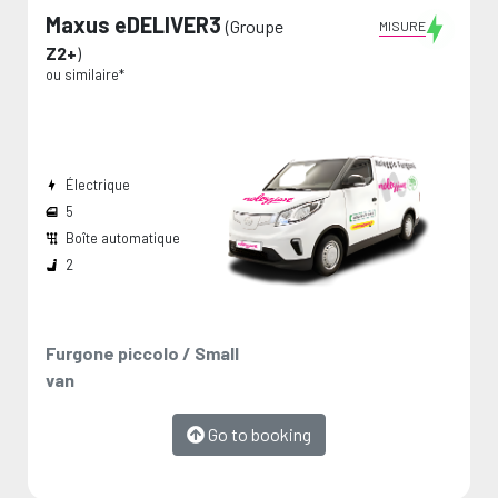
Maxus eDELIVER3
(Groupe
MISURE
Z2+
)
ou similaire*
Électrique
5
Boîte automatique
Largeur passage de roues:
Dimension de chargement:
Les mesures sont fournies par le fabricant et représentent des valeurs maximales.
2
Furgone piccolo / Small
van
Go to booking