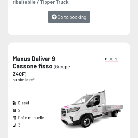
ribaltabile / Tipper Truck
Go to booking
Maxus Deliver 9
MISURE
Cassone fisso
(Groupe
Z4CF
)
ou similaire*
Diesel
2
Boîte manuelle
Capacité du réservoir:
Les mesures sont fournies par le fabricant et représentent des valeurs maximales.
3