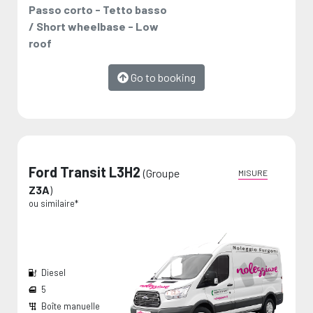
Passo corto - Tetto basso
/ Short wheelbase - Low
roof
Go to booking
Ford Transit L3H2
(Groupe
MISURE
Z3A
)
ou similaire*
La voiture que vous
La voiture que nous
avez choisie
vous proposons
ou similaire*
ou similaire*
Diesel
5
Boîte manuelle
Largeur passage de roues:
Dimension de chargement:
Les mesures sont fournies par le fabricant et représentent des valeurs maximales.