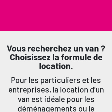
filtres
Vous recherchez un van ?
Votre plan inclut:
PRÉNOM *
Choisissez la formule de
+ DETAILS
location.
Franchise dommages
€ 0,00
NOM *
Coût des dommages par événement
Désolés il n’y a pas des résultats pour cette
Pour les particuliers et les
Franchise vol
recerche
€ 0,00
Coût fixe en cas de vol
entreprises, la location d’un
ENTREPRISE
van est idéale pour les
Renforce ta location
déménagements ou le
NUMÉRO DE TÉLÉPHONE *