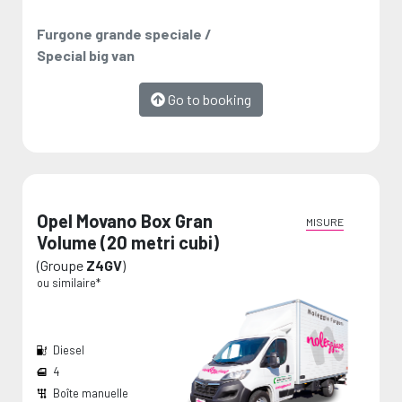
Furgone grande speciale /
Special big van
Go to booking
Opel Movano Box Gran
MISURE
Volume (20 metri cubi)
(Groupe
Z4GV
)
ou similaire*
Diesel
4
Boîte manuelle
Dimension de chargement:
Capacité du réservoir:
Les mesures sont fournies par le fabricant et représentent des valeurs maximales.