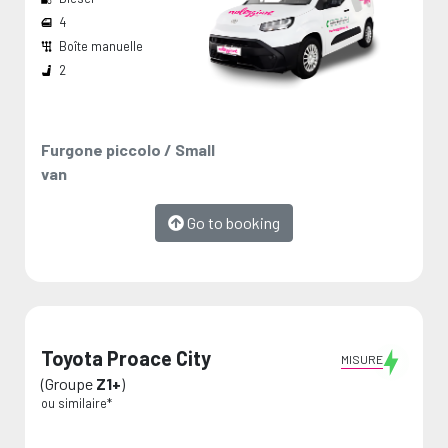
4
Boîte manuelle
Largeur passage de roues:
Dimension de chargement:
Les mesures sont fournies par le fabricant et représentent des valeurs maximales.
2
Furgone piccolo / Small
van
Go to booking
Toyota Proace City
MISURE
(Groupe
Z1+
)
ou similaire*