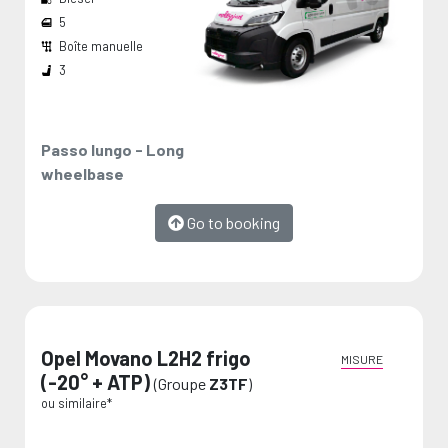
5
Boîte manuelle
Largeur passage de roues:
Dimension de chargement:
Les mesures sont fournies par le fabricant et représentent des valeurs maximales.
3
Passo lungo - Long
wheelbase
Go to booking
Opel Movano L2H2 frigo
MISURE
(-20° + ATP)
(Groupe
Z3TF
)
ou similaire*