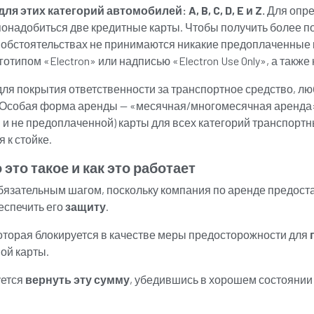
этих категорий автомобилей: A, B, C, D, E и Z.
Для опре
 понадобиться две кредитные карты. Чтобы получить более 
 обстоятельствах не принимаются никакие предоплаченные карт
логотипом «Electron» или надписью «Electron Use Only», а такж
для покрытия ответственности за транспортное средство, л
 Особая форма аренды — «месячная/многомесячная аренда»
 и не предоплаченной) карты для всех категорий транспортн
 к стойке.
это такое и как это работает
бязательным шагом, поскольку компания по аренде предост
еспечить его
защиту
.
которая блокируется в качестве меры предосторожности для
ой карты.
уется
вернуть эту сумму
, убедившись в хорошем состояни