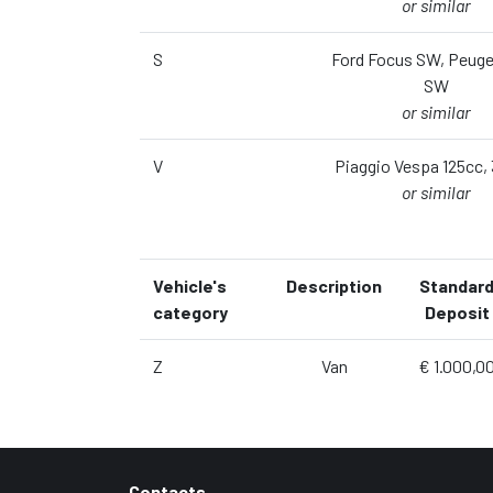
or similar
S
Ford Focus SW, Peuge
SW
or similar
V
Piaggio Vespa 125cc,
or similar
Vehicle's
Description
Standar
category
Deposit
Z
Van
€ 1.000,0
Contacts