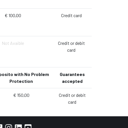
€ 100,00
Credit card
Not Avaible
Credit or debit
card
posito with No Problem
Guarantees
Protection
accepted
€ 150,00
Credit or debit
card