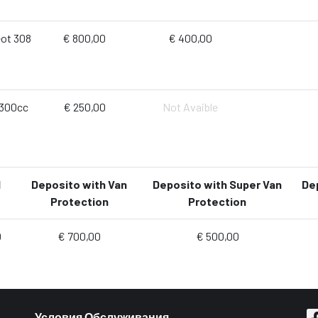
ot 308
€ 800,00
€ 400,00
 300cc
€ 250,00
Not Avaible
d
Deposito with Van
Deposito with Super Van
De
Protection
Protection
0
€ 700,00
€ 500,00
Условия Обслуживания