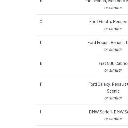
B
Fiat Panda, Mahindra
or similar
C
Ford Fiesta, Peugeo
or similar
D
Ford Focus, Renault 
or similar
E
Fiat 500 Cabrio
or similar
F
Ford Galaxy, Renault
Scenic
or similar
I
BMW Serie 1, BMW Se
or similar