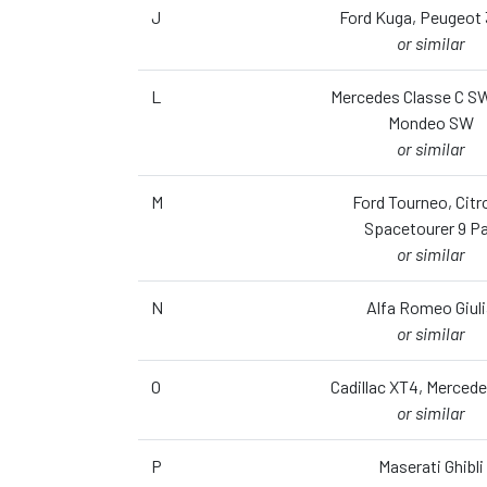
J
Ford Kuga, Peugeot
or similar
L
Mercedes Classe C SW
Mondeo SW
or similar
M
Ford Tourneo, Citr
Spacetourer 9 P
or similar
N
Alfa Romeo Giul
or similar
O
Cadillac XT4, Merced
or similar
P
Maserati Ghibli