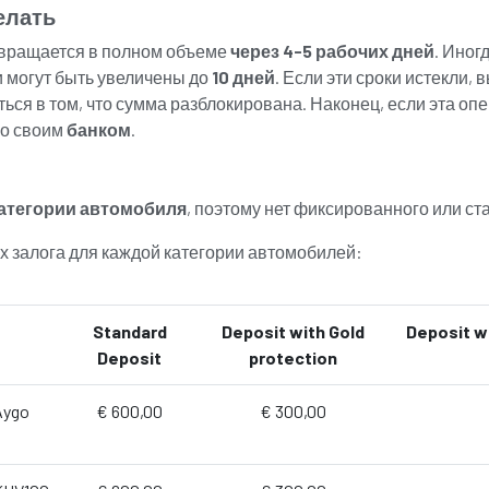
елать
озвращается в полном объеме
через 4-5 рабочих дней
. Иног
и могут быть увеличены до
10 дней
. Если эти сроки истекли, 
иться в том, что сумма разблокирована. Наконец, если эта о
со своим
банком
.
атегории автомобиля
, поэтому нет фиксированного или ст
х залога для каждой категории автомобилей:
Standard
Deposit with Gold
Deposit w
Deposit
protection
Aygo
€ 600,00
€ 300,00