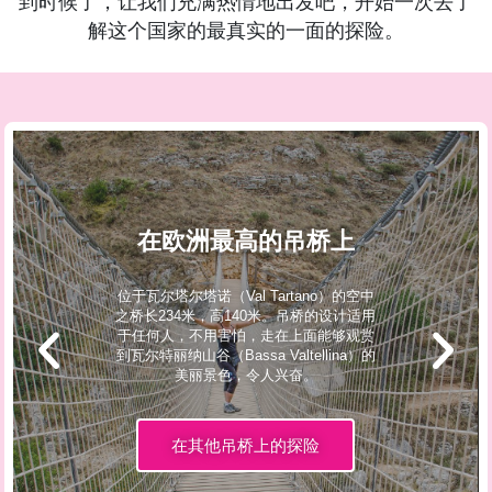
到时候了，让我们充满热情地出发吧，开始一次去了
解这个国家的最真实的一面的探险。
在欧洲最高的吊桥上
位于瓦尔塔尔塔诺（Val Tartano）的空中
之桥长234米，高140米。吊桥的设计适用
于任何人，不用害怕，走在上面能够观赏
到瓦尔特丽纳山谷（Bassa Valtellina）的
美丽景色，令人兴奋。
在其他吊桥上的探险