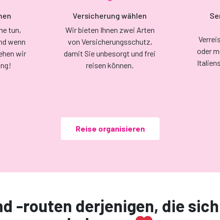
hen
Versicherung wählen
Se
ne tun,
Wir bieten Ihnen zwei Arten
Verrei
Und wenn
von Versicherungsschutz,
oder m
tehen wir
damit Sie unbesorgt und frei
Italien
ung!
reisen können.
Reise organisieren
d -routen derjenigen, die sic