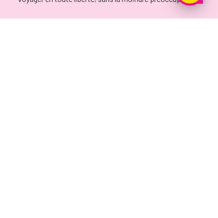
Ajoutez les services
Vous partez entre amis ou vous souhaitez vous rendre à
l’étranger ? Aucun souci !