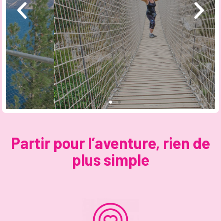
époustouflante qui offre une vue
exceptionnelle sur la Bassa Valtellina,
pensée pour tous, y compris pour les
moins téméraires.
Aventurez-vous sur
d’autres ponts tibétains
Partir pour l’aventure, rien de
plus simple