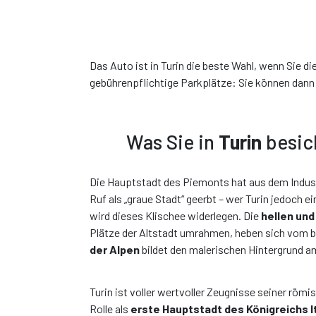
oder ähnlich*
Das Auto ist in Turin die beste Wahl, wenn Sie d
€ 0,00
/ pro Tag
gebührenpflichtige Parkplätze: Sie können dann
€
Alles inklusiv
Sie h
für
Merkmalen
Was Sie in
Turin
besich
Buch diese Auto
Die Hauptstadt des Piemonts hat aus dem Industr
Ic
Ruf als „graue Stadt“ geerbt – wer Turin jedoch e
wird dieses Klischee widerlegen. Die
hellen un
Plätze der Altstadt umrahmen, heben sich vom 
der Alpen
bildet den malerischen Hintergrund a
Turin ist voller wertvoller Zeugnisse seiner röm
Rolle als
erste Hauptstadt des Königreichs I