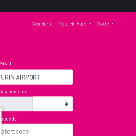
Standorte
Miete ein Auto
Flotte
ferort
ckgabedatum
attcode
u can still return the vehicle by