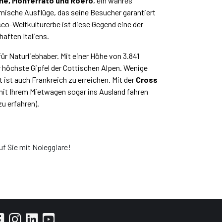
he, Monferrato und Roero
, ein wahres
mische Ausflüge, das seine Besucher garantiert
sco-Weltkulturerbe ist diese Gegend eine der
aften Italiens.
 für Naturliebhaber. Mit einer Höhe von 3.841
r höchste Gipfel der Cottischen Alpen. Wenige
t ist auch Frankreich zu erreichen. Mit der
Cross
it Ihrem Mietwagen sogar ins Ausland fahren
zu erfahren).
f Sie mit Noleggiare!