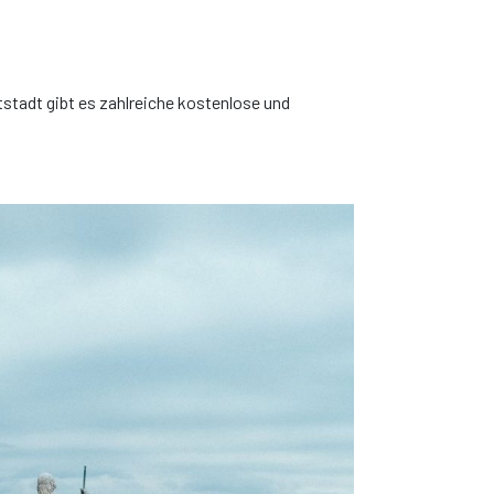
oder ähnlich*
tstadt gibt es zahlreiche kostenlose und
aftung
 und
ch diese Auto!
ren