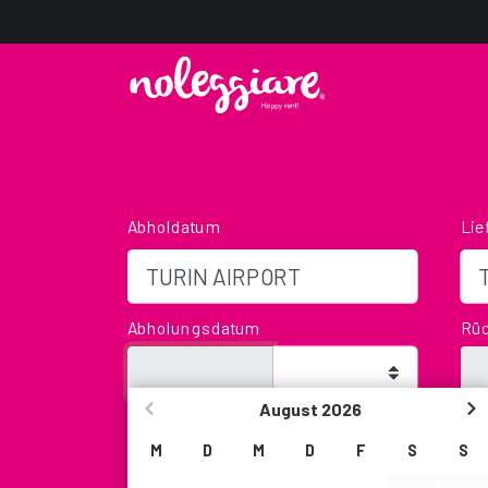
Abholdatum
Lie
Abholungsdatum
Rü
August
2026
Alter
Rab
We will not be present in that time slot, but yo
M
D
M
D
F
S
S
leaving the keys in our Key-Box