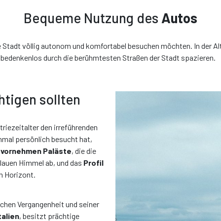
Bequeme Nutzung des
Autos
Wechseln Sie zu Gold!
ie Stadt völlig autonom und komfortabel besuchen möchten. In der Al
€ 0,00
nur € / pro Tag
/ pro Tag
 bedenkenlos durch die berühmtesten Straßen der Stadt spazieren.
€
Alles inklusiv
aben sich für unseren Mindestschutz entschieden: Reduzieren Sie H
 Schäden mit Gold Protection auf Null. Dieser Plan deckt auch Reifen
Merkmalen
tigen sollten
Scheiben ab.
Sorgenfreie Automiete!
!
Bu
iezeitalter den irreführenden
h bin nicht interessiert, weiter
Plan GOLD hinzufügen und fortfah
inmal persönlich besucht hat,
d vornehmen Paläste
, die die
blauen Himmel ab, und das
Profil
m Horizont.
ischen Vergangenheit und seiner
talien
, besitzt prächtige