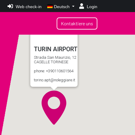
Web check-in
Deutsch
Login
Kontaktiere uns
TURIN AIRPORT
Strada San Maurizio, 12
CASELLE TORINESE
phone: +390110601564
torino.apt@noleggiare.it
Miete einen
Transporter
(no Van)