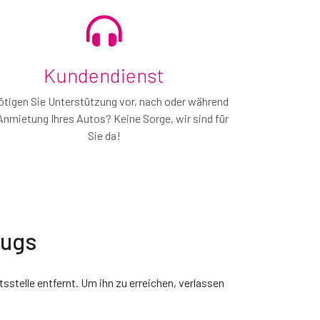
Kundendienst
tigen Sie Unterstützung vor, nach oder während
Anmietung Ihres Autos? Keine Sorge, wir sind für
Sie da!
eugs
sstelle entfernt. Um ihn zu erreichen, verlassen
as wir ihnen bieten