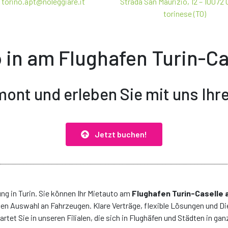
torino.apt@noleggiare.it
Strada San Maurizio, 12 – 10072 
Steuern
torinese (TO)
o
in am Flughafen Turin-Ca
ont und erleben Sie mit uns Ihr
e selbe Marke oder Modell sein könnte, wie das Auto in der Webseite
hen Sie Ihre Anmietung einziga
zeuggruppe. Wenn wir ein Auto von der gewünschten Fahrzeuggruppe 
re Zusatzleistungen, um Ihre Reise individuell zu gestalten und Ihr
RKLÄREN SIE, DASS SIE DIE
DATENSCHUTZERKLÄRUNG
ZUM ZWECKE DER K
Jetzt buchen!
SONENBEZOGENEN DATEN FÜR MARKETINGZWECKE ZU.
SONENBEZOGENEN DATEN FÜR PROFILERSTELLUNG ZU, UM DAS ANGEBOT VO
weiter
ng in Turin. Sie können Ihr Mietauto am
Flughafen Turin-Caselle 
ßen Auswahl an Fahrzeugen. Klare Verträge, flexible Lösungen und Di
 Sie in unseren Filialen, die sich in Flughäfen und Städten in ganz I