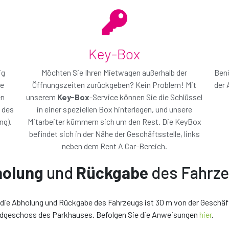
Key-Box
ig
Möchten Sie Ihren Mietwagen außerhalb der
Benö
ie
Öffnungszeiten zurückgeben? Kein Problem! Mit
der 
en
unserem
Key-Box
-Service können Sie die Schlüssel
 des
in einer speziellen Box hinterlegen, und unsere
ng).
Mitarbeiter kümmern sich um den Rest. Die KeyBox
befindet sich in der Nähe der Geschäftsstelle, links
neben dem Rent A Car-Bereich.
olung
und
Rückgabe
des Fahrz
r die Abholung und Rückgabe des Fahrzeugs ist 30 m von der Geschäft
Erdgeschoss des Parkhauses. Befolgen Sie die Anweisungen
hier
.
wählt haben
Das auto, d