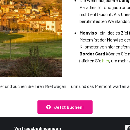
Die Weinbaugebiete
Lang
Paradies für önogastrono
nicht enttäuscht. Als Une
berühmtesten Weinlandsch
Monviso
: ein ideales Ziel
Metern ist der Monviso de
Kilometer von hier entfern
Border Card
können Sie m
(klicken Sie
hier
, um mehr 
fer und buchen Sie Ihren Mietwagen: Turin und das Piemont warten au
Jetzt buchen!
Vertragsbedingungen