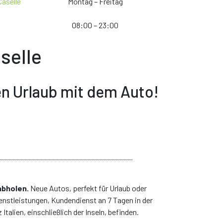
Caselle
Montag – Freitag
08:00 – 23:00
selle
en Urlaub mit dem Auto!
. Die mögliche Änderung wird unter die verfügbare Marken und
rtig
nicht bieten können, werden wir ein anderes Auto von einer
 Mietangebot einzigartig zu machen
ONTAKTAUFNAHME GELESEN HABEN. *
N PRODUKTE UND DIENSTLEISTUNGEN ZU VERBESSERN.
abholen.
Neue Autos, perfekt für Urlaub oder
enstleistungen, Kundendienst an 7 Tagen in der
talien, einschließlich der Inseln, befinden.