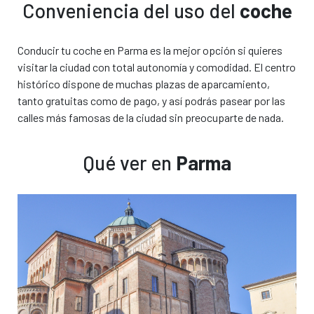
Conveniencia del uso del
coche
Conducir tu coche en Parma es la mejor opción si quieres
visitar la ciudad con total autonomía y comodidad. El centro
histórico dispone de muchas plazas de aparcamiento,
tanto gratuitas como de pago, y así podrás pasear por las
calles más famosas de la ciudad sin preocuparte de nada.
Qué ver en
Parma
El coche que has
El coche que te
elegido
ofrecemos
o modelo similar*
o modelo similar*
€ 0,00
€ 0,00
/ día
/ día
€
€
Todo incluido
Todo incluido