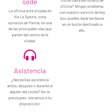
sede
coche fuera del horario de
mínima: elimina por completo la responsabilidad
oficina? Ningún problema,
por daños con Gold Protection. Este plan también
La oficina está situada en
cubre ruedas y cristales.
con nuestro servicio de key
¡Alquila sin preocupaciones!
Via La Spezia, zona
box puedes dejar las llaves
suroeste de Parma, en una
en un buzón destinado a
No me interesa, continúa
de las principales vías que
ello.
parten del centro de la
Añade el plan GOLD y continúa
ciudad.
Asistencia
¿Necesitas asistencia
antes, después o durante el
alquiler del coche? No te
preocupes, ¡estamos a tu
disposición!