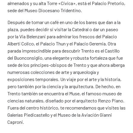
almenados y su alta Torre «Civica», está el Palacio Pretorio,
sede del Museo Diocesano Tridentino.
€ 0,00
€ 0,00
/ día
/ día
€
€
Después de tomar un café en uno de los bares que dan a la
Todo incluido
Todo incluido
plaza, puedes decidir si visitar la Catedral o dar un paseo
por la Via Belenzani para admirar los frescos del Palacio
Características
Características
Alberti Colico, el Palacio Thun y el Palacio Geremia. Otra
parada imprescindible para descubrir Trento es el Castillo
del Buonconsiglio, una elegante y robusta fortaleza que fue
¡Reserva este coche!
¡Reserva este coche!
sede de los príncipes-obispos de Trento y que ahora alberga
numerosas colecciones de arte y arqueología y
exposiciones temporales. Un viaje por el arte y la historia,
pero también por la ciencia y la arquitectura. De hecho, en
Trento también se encuentra el Muse, el famoso museo de
ciencias naturales, diseñado por el arquitecto Renzo Piano.
Fuera del centro histórico, te recomendamos que visites las
Galerías Piedicastello y el Museo de la Aviación Gianni
Caproni.