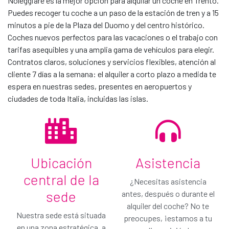
Noleggiare es la mejor opción para alquilar un coche en Trento.
Puedes recoger tu coche a un paso de la estación de tren y a 15
minutos a pie de la Plaza del Duomo y del centro histórico.
Coches nuevos perfectos para las vacaciones o el trabajo con
Contacta con nosotros
tarifas asequibles y una amplia gama de vehículos para elegir.
Contratos claros, soluciones y servicios flexibles, atención al
cliente 7 días a la semana: el alquiler a corto plazo a medida te
espera en nuestras sedes, presentes en aeropuertos y
ciudades de toda Italia, incluidas las islas.
Ubicación
Asistencia
central de la
¿Necesitas asistencia
¡Pasa a Gold!
sede
antes, después o durante el
Solo € / día
alquiler del coche? No te
Nuestra sede está situada
preocupes, ¡estamos a tu
Has seleccionado nuestro plan de cobertura
en una zona estratégica, a