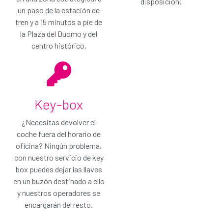
disposición!
mínima: elimina por completo la responsabilidad
un paso de la estación de
por daños con Gold Protection. Este plan también
tren y a 15 minutos a pie de
cubre ruedas y cristales.
¡Alquila sin preocupaciones!
la Plaza del Duomo y del
centro histórico.
No me interesa, continúa
Añade el plan GOLD y continúa
Key-box
¿Necesitas devolver el
coche fuera del horario de
oficina? Ningún problema,
con nuestro servicio de key
box puedes dejar las llaves
en un buzón destinado a ello
y nuestros operadores se
encargarán del resto.