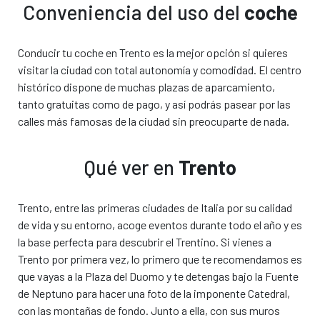
Conveniencia del uso del
coche
Conducir tu coche en Trento es la mejor opción si quieres
visitar la ciudad con total autonomía y comodidad. El centro
histórico dispone de muchas plazas de aparcamiento,
tanto gratuitas como de pago, y así podrás pasear por las
calles más famosas de la ciudad sin preocuparte de nada.
Qué ver en
Trento
Trento, entre las primeras ciudades de Italia por su calidad
de vida y su entorno, acoge eventos durante todo el año y es
la base perfecta para descubrir el Trentino. Si vienes a
Trento por primera vez, lo primero que te recomendamos es
El coche que has
El coche que te
que vayas a la Plaza del Duomo y te detengas bajo la Fuente
elegido
ofrecemos
de Neptuno para hacer una foto de la imponente Catedral,
o modelo similar*
o modelo similar*
con las montañas de fondo. Junto a ella, con sus muros