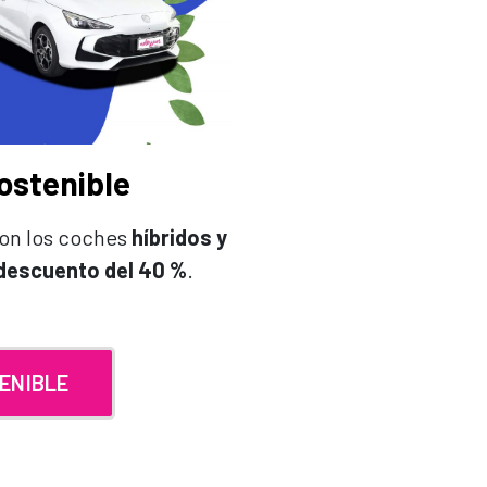
sostenible
con los coches
híbridos y
descuento del 40 %
.
ENIBLE