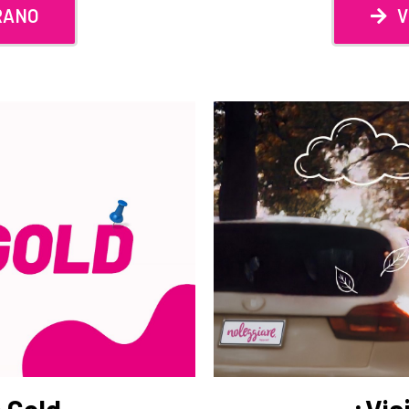
RANO
V