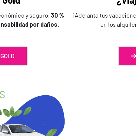
 Gold
¿Via
económico y seguro:
30 %
¡Adelanta tus vacacione
nsabilidad por daños
.
en los alquile
 GOLD