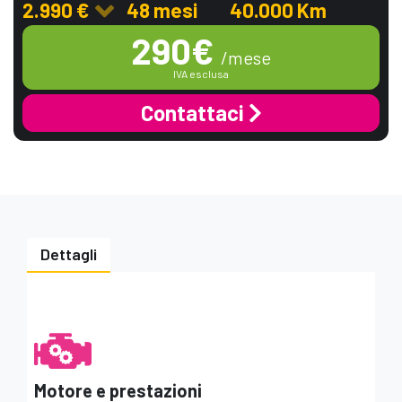
2.990 €
48 mesi
40.000 Km
290€
/mese
IVA esclusa
Contattaci
Dettagli
Azienda
(non obbligatorio)
Nome
Motore e prestazioni