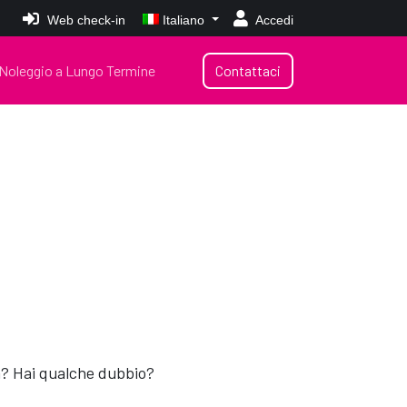
Web check-in
Italiano
Accedi
Noleggio a Lungo Termine
Contattaci
sa? Hai qualche dubbio?