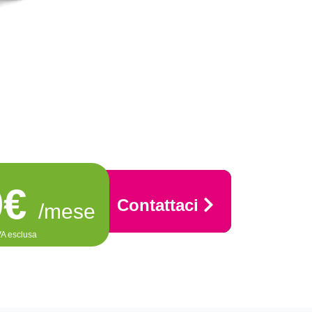
0€
Contattaci
/mese
VA esclusa