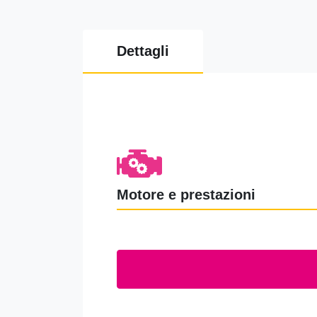
Azienda
(non obbligatorio)
Dettagli
E-mail
Note
Motore e prestazioni
Cliccando su invia dichiari di 
Acconsento al trattamento dei mi
Non acconsento al trattamento de