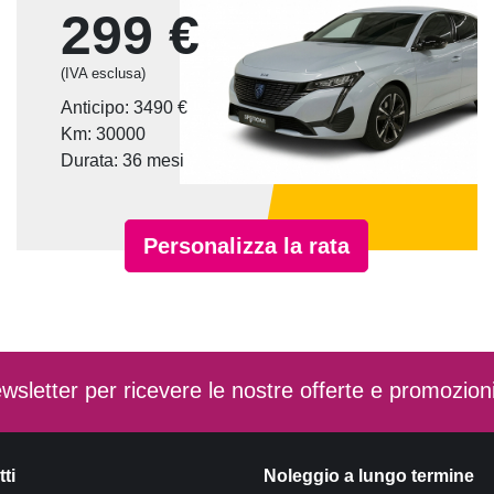
299 €
(IVA esclusa)
Anticipo: 3490 €
Km: 30000
Durata: 36 mesi
Personalizza la rata
 newsletter per ricevere le nostre offerte e promozion
tti
Noleggio a lungo termine