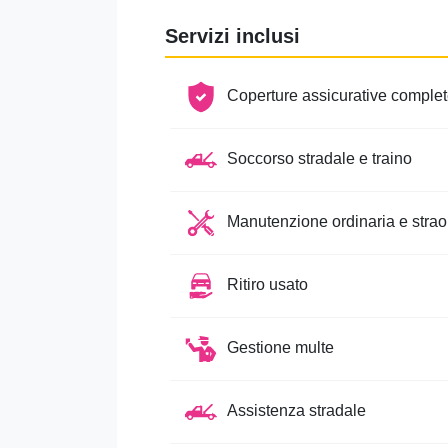
Acconsento alla comunicazione 
Servizi inclusi
finalità statistiche e/o commerc
Non acconsento alla comunicazi
Coperture assicurative comple
Titolare, per finalità statistic
Soccorso stradale e traino
Manutenzione ordinaria e strao
Invia
Ritiro usato
Gestione multe
Assistenza stradale