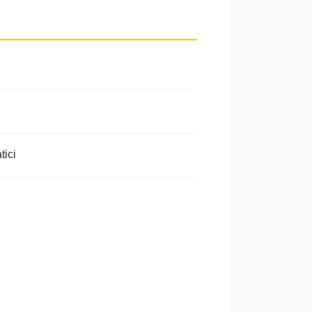
ttualmente legata al Titolare, per
contrattualmente legata al
tici