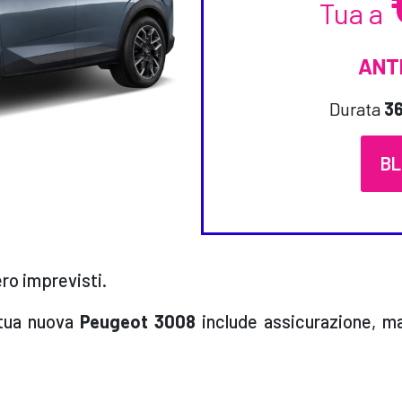
Tua a
ANTI
Durata
36
BL
ro imprevisti.
 tua nuova
Peugeot 3008
include assicurazione, man