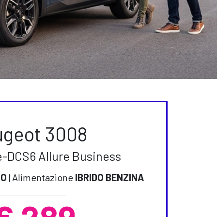
ugeot 3008
e-DCS6 Allure Business
CO
| Alimentazione
IBRIDO BENZINA
€ 289