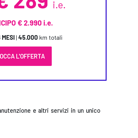
i.e.
CIPO € 2.990 i.e.
 MESI
|
45.000
km totali
OCCA L'OFFERTA
utenzione e altri servizi in un unico