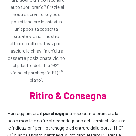
azzera completamente la responsabilità per danni
l'auto fuori orario? Grazie al
con Gold Protection. Questo piano copre anche
nostro servizio key box
pneumatici e cristalli.
Noleggia senza pensieri!
potrai lasciare le chiavi in
un'apposita cassetta
Non sono interessato, prosegui
situata vicino il nostro
ufficio. In alternativa, puoi
Aggiungi il piano GOLD e prosegui
lasciare le chiavi in un'altra
cassetta posizionata vicino
al pilastro della fila “G2”,
vicino al parcheggio P1 (2°
piano).
Ritiro & Consegna
Per raggiungere il
parcheggio
è necessario prendere la
scala mobile e salire al secondo piano del Terminal. Seguire
le indicazioni per il parcheggio ed entrare dalla porta “H-O”
(2° piano). I nostri parcheggi si trovano al Park P1 “Rent a