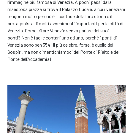
l’immagine più famosa di Venezia. A pochi passi dalla
o modello simile*
maestosa piazza si trova il Palazzo Ducale, a cui i veneziani
tengono molto perché è il custode della loro storia e il
€ 0,00
/ giorno
protagonista di molti avvenimenti importanti per la città di
€
€ 0,00
Tutto incluso
/ giorno
Venezia. Come citare Venezia senza parlare dei suoi
€
Tutto incluso
ponti? Non è facile contarli uno ad uno, perché i ponti di
Venezia sono ben 354! Il più celebre, forse, è quello dei
Caratteristiche
Sospiri, ma non dimentichiamoci del Ponte di Rialto e del
Caratteristiche
Ponte dell’Accademia!
Prenota questa auto!
Prenota questa auto!