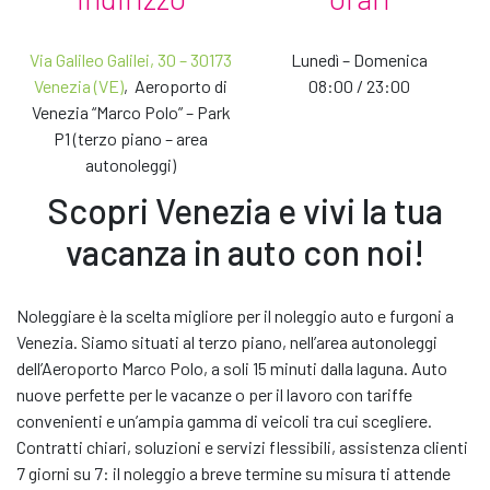
Via Galileo Galilei, 30 – 30173
Lunedì – Domenica
*Il termine
'o modello simile'
indica che l'auto noleggiata
Rendi unico il tuo noleggio
Venezia (VE)
, Aeroporto di
08:00 / 23:00
potrebbe non essere della stessa marca o modello
E-MAIL *
Venezia “Marco Polo” – Park
dell'auto presentata sul web. L'eventuale variazione
Scegli i nostri accessori e servizi extra per personalizzare il
P1 (terzo piano – area
dell'auto avverà tra marca e modello disponibili al
tuo viaggio e rendere unica la tua esperienza di noleggio
autonoleggi)
momento del ritiro ma sempre all'interno del gruppo
NOTE
auto richiesto. Se non saremo in grado di offrirti l'auto
Scopri Venezia e vivi la tua
del gruppo richiesto, provvederemo a consegnartene
vacanza in auto con noi!
Prosegui
un'altra appartenente ad un gruppo superiore.
CLICCANDO SU INVIA DICHIARI DI AVER PRESO VISIONE
Noleggiare è la scelta migliore per il noleggio auto e furgoni a
DELL’
INFORMATIVA PRIVACY
PER RICEVERE INFORMAZIONI. *
Venezia. Siamo situati al terzo piano, nell’area autonoleggi
ACCONSENTO AL TRATTAMENTO DEI MIEI DATI PER ATTIVITÀ DI
dell’Aeroporto Marco Polo, a soli 15 minuti dalla laguna. Auto
MARKETING
nuove perfette per le vacanze o per il lavoro con tariffe
ACCONSENTO AL TRATTAMENTO DEI MIEI DATI PER ATTIVITÀ DI
convenienti e un’ampia gamma di veicoli tra cui scegliere.
PROFILAZIONE, AL FINE DI MIGLIORARE L'OFFERTA DI PRODOTTI E
Contratti chiari, soluzioni e servizi flessibili, assistenza clienti
SERVIZI
7 giorni su 7: il noleggio a breve termine su misura ti attende