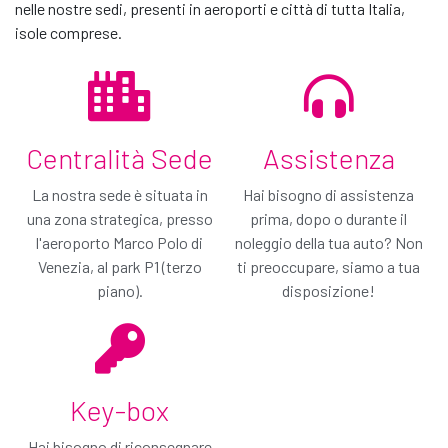
nelle nostre sedi, presenti in aeroporti e città di tutta Italia,
isole comprese.
Contattaci
Centralità Sede
Assistenza
La nostra sede è situata in
Hai bisogno di assistenza
una zona strategica, presso
prima, dopo o durante il
l'aeroporto Marco Polo di
noleggio della tua auto? Non
Venezia, al park P1 (terzo
ti preoccupare, siamo a tua
piano).
disposizione!
Passa a Gold!
Soli € / giorno
Key-box
Hai selezionato il nostro piano di copertura minimo:
Hai bisogno di riconsegnare