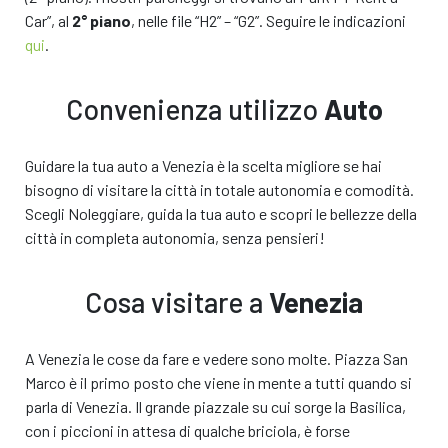
Car”, al
2° piano
, nelle file “H2” – “G2”. Seguire le indicazioni
qui
.
Convenienza utilizzo
Auto
Guidare la tua auto a Venezia è la scelta migliore se hai
bisogno di visitare la città in totale autonomia e comodità.
Scegli Noleggiare, guida la tua auto e scopri le bellezze della
città in completa autonomia, senza pensieri!
Cosa visitare a
Venezia
A Venezia le cose da fare e vedere sono molte. Piazza San
Marco è il primo posto che viene in mente a tutti quando si
parla di Venezia. Il grande piazzale su cui sorge la Basilica,
L'auto che hai scelto
L'auto che ti
con i piccioni in attesa di qualche briciola, è forse
proponiamo
o modello simile*