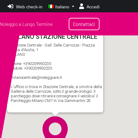
Web check-in
Italiano
Accedi
Noleggio a Lungo Termine
Contattaci
MILANO STAZIONE CENTRALE
Stazione Centrale - Gall. Delle Carrozze - Piazza
Duca d'Aosta, 1
MILANO
phone: +390209950235
mobile: +390209950235
milanocentrale@noleggiare.it
L'ufficio si trova in Stazione Centrale, a sinistra della
Galleria delle Carrozze, sotto il grande orologio. Il
parcheggio dove ritirare e consegnare il veicolo e' il
Parcheggio Milano CM7 in Via Sammartini 2E
Noleggia
un’auto
a Milano