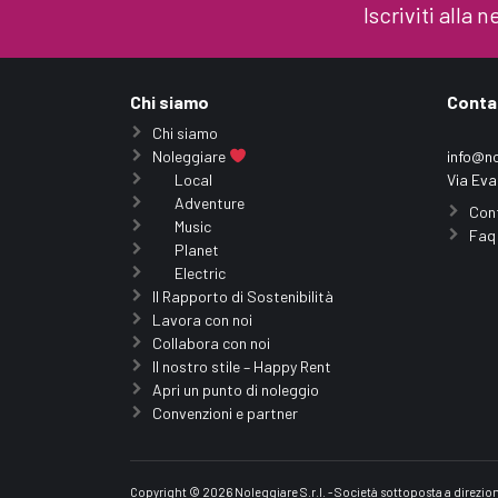
Iscriviti alla
Chi siamo
Conta
Chi siamo
Noleggiare
info@no
Local
Via Eva
Adventure
Con
Music
Faq
Planet
Electric
Il Rapporto di Sostenibilità
Lavora con noi
Collabora con noi
Il nostro stile – Happy Rent
Apri un punto di noleggio
Convenzioni e partner
Copyright © 2026 Noleggiare S.r.l. - Società sottoposta a direzi