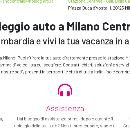
ilanocentrale@noleggiare.it
Stazione Centrale – Gall. Delle C
Tasse
Piazza Duca d’Aosta, 1, 20125 Mi
eggio auto a Milano Cent
mbardia e vivi la tua vacanza in 
bbe non essere della stessa marca o modello dell'auto presentata sul
Rendi unico il tuo noleggio
o a Milano. Puoi ritirare la tua auto direttamente presso la stazione 
 del gruppo auto richiesto. Se non saremo in grado di offrirti l'aut
ma di veicoli tra cui scegliere. Contratti chiari, soluzioni e servizi fl
 e servizi extra per personalizzare il tuo viaggio e rendere unica la 
NE DELL’
INFORMATIVA PRIVACY
PER RICEVERE INFORMAZIONI. *
nostre sedi, presenti in aeroporti e città di tutta Italia, isole compr
TIVITÀ DI MARKETING
IVITÀ DI PROFILAZIONE, AL FINE DI MIGLIORARE L'OFFERTA DI PRODOTTI E S
Assistenza
Prosegui
a,
Hai bisogno di assistenza prima, dopo o durante il
H
noleggio della tua auto? Non ti preoccupare, siamo a
Gra