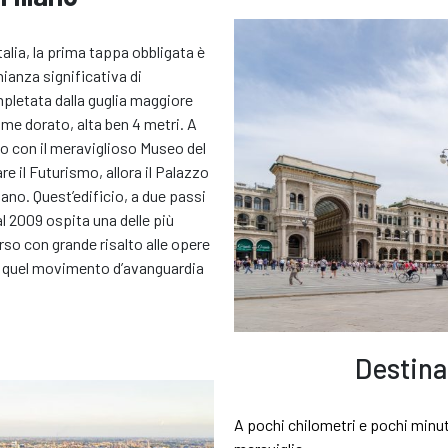
talia, la prima tappa obbligata è
nianza significativa di
pletata dalla guglia maggiore
ame dorato, alta ben 4 metri. A
io con il meraviglioso Museo del
re il Futurismo, allora il Palazzo
lano. Quest’edificio, a due passi
al 2009 ospita una delle più
rso con grande risalto alle opere
i di quel movimento d’avanguardia
Destina
A pochi chilometri e pochi minut