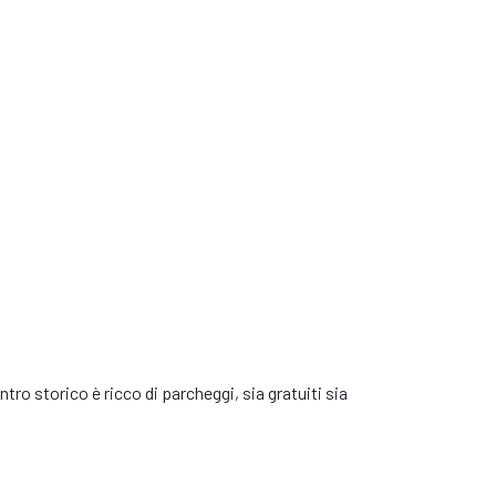
he ti proponiamo
o modello simile*
nte la
che
ui
ntro storico è ricco di parcheggi, sia gratuiti sia
ota questa auto!