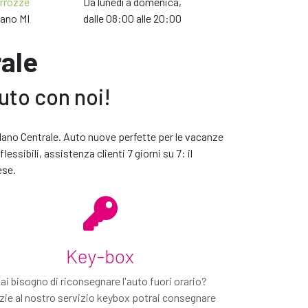
arrozze
Da lunedì a domenica,
lano MI
dalle 08:00 alle 20:00
rale
auto con noi!
 web. L'eventuale variazione dell'auto avverà tra marca e
Milano Centrale. Auto nuove perfette per le vacanze
o del gruppo richiesto, provvederemo a consegnartene un'altra
essibili, assistenza clienti 7 giorni su 7: il
tua esperienza di noleggio
ese.
ERVIZI
Key-box
ai bisogno di riconsegnare l'auto fuori orario?
zie al nostro servizio keybox potrai consegnare