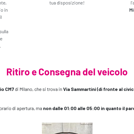
nte,
tua disposizione!
l
io in
Mi
l
sulla
le
.
Ritiro e Consegna del veicolo
io CM7
di Milano, che si trova in
Via Sammartini (di fronte al civi
orario di apertura, ma
non dalle 01:00 alle 05:00 in quanto il p