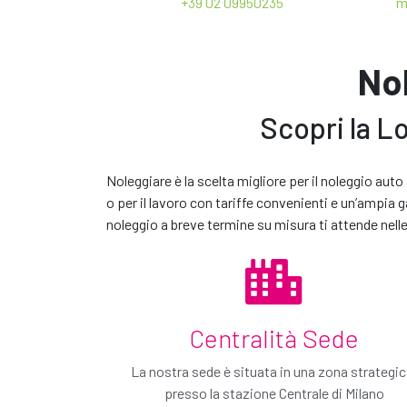
+39 02 09950235
m
Oneri di circolazione
E-MAIL *
Nol
Scopri la Lo
NOTE
*Il termine
'o modello simile'
indica che l'auto noleggiata potre
Noleggiare è la scelta migliore per il noleggio aut
modello disponibili al momento del ritiro ma sempre all'interno
o per il lavoro con tariffe convenienti e un’ampia gam
appartenente ad un gruppo superiore.
Scegli i nostri accessori
CLICCANDO SU INVIA DICHIARI DI AVER PRESO VISIO
noleggio a breve termine su misura ti attende nelle 
ACCONSENTO AL TRATTAMENTO DEI MIEI DATI PER AT
ACCONSENTO AL TRATTAMENTO DEI MIEI DATI PER ATT
Centralità Sede
La nostra sede è situata in una zona strategic
presso la stazione Centrale di Milano
Contattaci