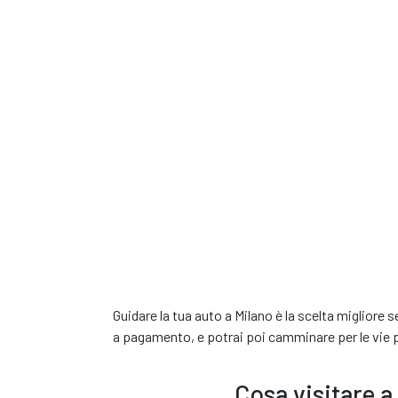
L'auto che hai s
o modello simile*
Hai s
re
€ 0,00
/ giorno
€
Tutto incluso
N
Caratteristiche
Guidare la tua auto a Milano è la scelta migliore s
Prenota questa au
a pagamento, e potrai poi camminare per le vie p
Cosa visitare a