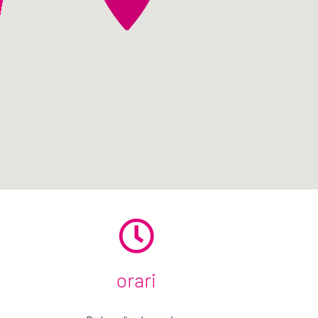
Centrale
orari
Oneri aeroportuali e ferroviari
(eventuali)