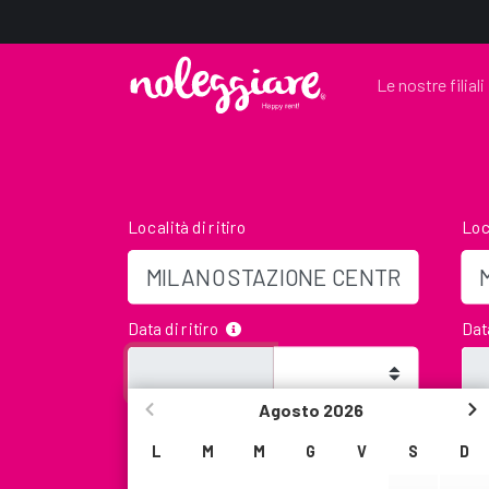
Le nostre filiali
Località di ritiro
Loc
Data di ritiro
Dat
Agosto
2026
Età
Cod
Siamo spiacenti, non saremo presenti in quell
L
M
M
G
V
S
D
comunque restituire il veicolo lasciando le ch
Box