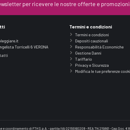
 newsletter per ricevere le nostre offerte e promozioni
tti
Termini e condizioni
Termini e condizioni
leggiare.it
Depositi cauzionali
ngelista Torricelli 6 VERONA
Responsabilità Economiche
Gestione Danni
tatti
Tariffario
Privacy e Sicurezza
Modifica le tue preferenze cook
one e coordinamento di FTH S.p.A. - partita IVA 02155160209 - REA TN 215861 - Cap.Soc. €