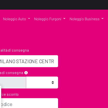
Noleggio Auto
Noleggio Furgoni
Noleggio Business
alità di consegna
a di consegna
ice sconto
a fascia oraria, ma puoi
iavi nella nostra cassetta Key-