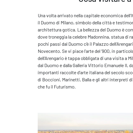
Una volta arrivato nella capitale economica dell’I
il Duomo di Milano, simbolo della città e testimo
architettura gotica. La bellezza del Duomo è com
dove troneggia la celebre Madonnina, statua di r
pochi passi dal Duomo c’è il Palazzo dell’Arengar
Novecento. Se vi piace l’arte del ‘900, in particola
dell’Arengario è tappa obbligata di una visita a Mi
dal Duomo e dalla Galleria Vittorio Emanuele II, d
importanti raccolte d’arte italiana del secolo sco
di Boccioni, Marinetti, Balla e gli altri interpret
che fu il Futurismo.